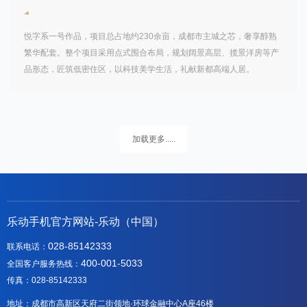
悦字系一号作品，项目总占地约230余亩，成都市主城之芯，奢享醇熟
繁华配套。整个项目采用点式围合布局，规划阔景高层、揽景洋房等产
品形态，匠筑低密住区，以科技美学生活，礼献新都高端人居。
加载更多.....
乐动手机官方网站-乐动（中国）
028-85142333
联系电话：
400-001-5033
全国客户服务热线：
传真：028-85142333
地址：成都市高新区天府二街领地·环球金融中心A座46楼