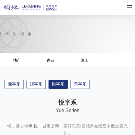
地产
商业
酒店
蘭字系
观字系
悦字系
天字系
悦字系
Yue Series
悦，赏心悦事;悦，城市之新、美好乐章;当城市在蜕变中散发着光
芒，